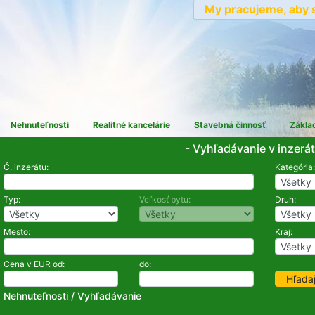
My pracujeme, aby s
Nehnuteľnosti
Realitné kancelárie
Stavebná činnosť
Zákla
- Vyhľadávanie v inzerá
Č. inzerátu:
Kategória:
Typ:
Veľkosť bytu:
Druh:
Mesto:
Kraj:
Cena v EUR od:
do:
Nehnuteľnosti
/ Vyhľadávanie