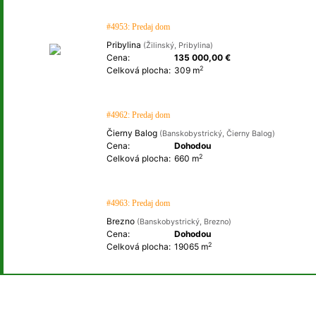
#4953: Predaj dom
Pribylina
(Žilinský, Pribylina)
Cena:
135 000,00 €
2
Celková plocha:
309 m
#4962: Predaj dom
Čierny Balog
(Banskobystrický, Čierny Balog)
Cena:
Dohodou
2
Celková plocha:
660 m
#4963: Predaj dom
Brezno
(Banskobystrický, Brezno)
Cena:
Dohodou
2
Celková plocha:
19065 m